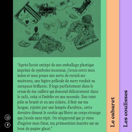
dégag
un, d
devie
Phot
Les pratiques 
féministes e
des formes d’
corps minoris
“Après l’avoir extirpé de son emballage plastique
publications,
imprimé de symboles inconnus, j’avais entre mon
sont multiple
index et mon pouce une sorte de ravioli sec
insolents. In
maintenu, une légère pellicule de sucre rendait sa
Kurdian, Hot 
carapace brillante. Il loge parfaitement dans le
post-porn ou 
creux de ma cuillère qui descend délicatement dans
Les coulisses
puissantes de
le café, celui-ci l’imbibe en une seconde. Son teint
Le cabaret
qui créent pou
pâle se brunit et en une éclaire, il finit sur ma
eco-systèmes
langue, rejoint par une lampée d’arabica, cette
dernière dissout le cookie qui libère un corps étrange
que j’avale sans répit. On m’apprend que je viens
d’ingérer mon futur, ma prémonition inscrite sur un
bout de papier glacé.”