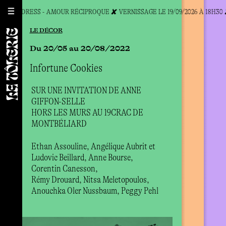
NA CHILDRESS - AMOUR RÉCIPROQUE ✘ VERNISSAGE LE 19/09/2026 À 18H30 
LE DÉCOR
LE CABAR
LES
Du 20/05 au 20/08/2022
Les 07 e
Du 
Infortune Cookies
Hot Bodi
Deu
sur 
Cl
SUR UNE INVITATION DE ANNE
Flo*Souad 
GIFFON-SELLE
de Crypte,
Ch
HORS LES MURS AU 19CRAC DE
Alix Mour
MONTBÉLIARD
Chargois,
Anthedemo
“Un j
chewi
Stephens, 
Ethan Assouline, Angélique Aubrit et
sensa
Mattison
Ludovic Beillard, Anne Bourse,
dessi
Corentin Canesson,
un pe
Rémy Drouard, Nitsa Meletopoulos,
à côt
cosmo
Anouchka Oler Nussbaum, Peggy Pehl
qu’ell
— Dan
mode 
trans