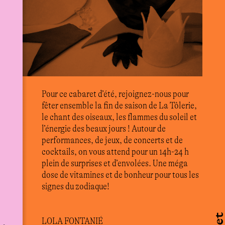
Pour ce cabaret d’été, rejoignez-nous pour
fêter ensemble la fin de saison de La Tôlerie,
le chant des oiseaux, les flammes du soleil et
l’énergie des beaux jours ! Autour de
performances, de jeux, de concerts et de
cocktails, on vous attend pour un 14h-24 h
plein de surprises et d’envolées. Une méga
dose de vitamines et de bonheur pour tous les
signes du zodiaque!
LOLA FONTANIÉ