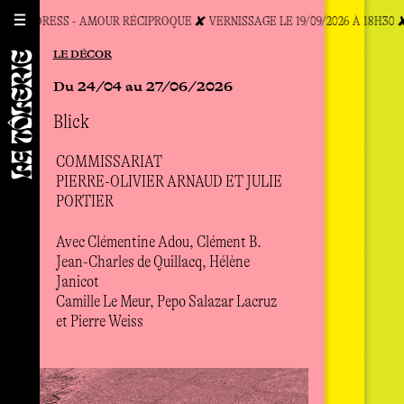
A CHILDRESS - AMOUR RÉCIPROQUE ✘ VERNISSAGE LE 19/09/2026 À 18H30 
LE DÉCOR
LE CABAR
LES
Du 24/04 au 27/06/2026
Performa
Du 
Ver
Blick
Wearing 
18h
Pour
COMMISSARIAT
EN PART
Ol
PIERRE-OLIVIER ARNAUD ET JULIE
BIENNALE
PORTIER
FERRAN
Av
Avec Clémentine Adou, Clément B.
Darius Dol
Pr
Jean-Charles de Quillacq, Hélène
Janicot
Camille Le Meur, Pepo Salazar Lacruz
Ce pr
et Pierre Weiss
des a
Suite
beaux
Olga 