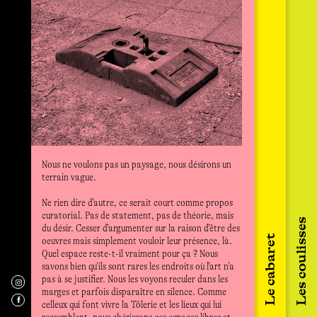
proje
inter
vivre
ruptu
laiss
Wearing the d
peuve
performance d
En s’
corps portent
motiv
propre danse 
grand
cette perform
son t
pont entre une
débar
fantasme : l’
pouvo
l’exposition 
Nous ne voulons pas un paysage, nous désirons un
vitra
corps au fanto
terrain vague.
situé
costumes com
différentes ph
Ne rien dire d’autre, ce serait court comme propos
comprendre c
curatorial. Pas de statement, pas de théorie, mais
Olga 
identité : ins
Les coulisses
du désir. Cesser d’argumenter sur la raison d’être des
arts 
dans notre vie
Le cabaret
oeuvres mais simplement vouloir leur présence, là.
sur l
impossible, a
Quel espace reste-t-il vraiment pour ça ? Nous
prati
Porter ces co
savons bien qu’ils sont rares les endroits où l’art n’a
la na
partie d’une 
pas à se justifier. Nous les voyons reculer dans les
membr
mémoire vivan
marges et parfois disparaître en silence. Comme
dével
toujours en m
celleux qui font vivre la Tôlerie et les lieux qui lui
diffu
mouvement. Pa